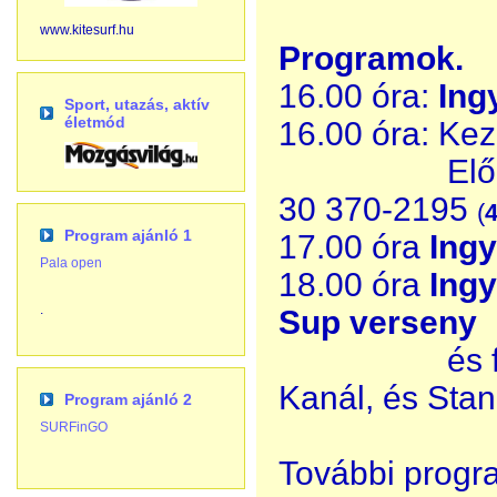
www.kitesurf.hu
Programok.
16.00 óra:
Ing
Sport, utazás, aktív
életmód
16.00 óra: Ke
Előzetes b
30 370-2195
(
4
Program ajánló 1
17.00 óra
Ing
Pala open
18.00 óra
Ing
.
Sup verseny
és 
Kanál, és Sta
Program ajánló 2
SURFinGO
További progra