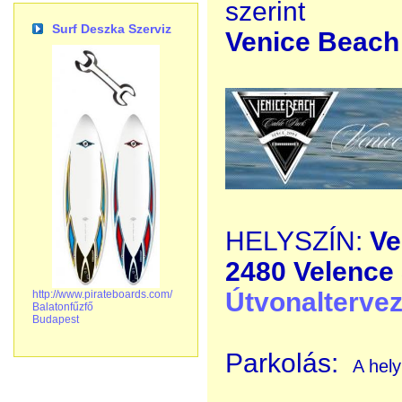
szerint
Surf Deszka Szerviz
Venice Beach
HELYSZÍN:
Ve
2480 Velence 
Útvonalterve
http://www.pirateboards.com/
Balatonfűzfő
Budapest
Parkolás:
A hely