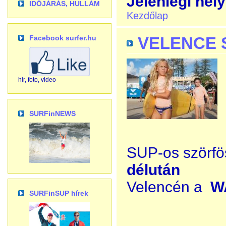
Jelenlegi hely
IDŐJÁRÁS, HULLÁM
Kezdőlap
Facebook surfer.hu
VELENCE S
hir, foto, video
SURFinNEWS
SUP-os szörf
délután
Velencén a
W
SURFinSUP hírek