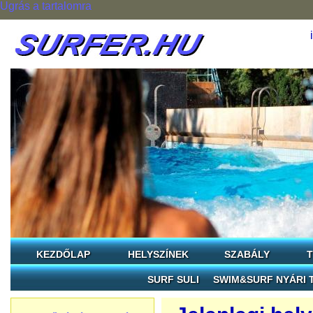
Ugrás a tartalomra
KEZDŐLAP
HELYSZÍNEK
SZABÁLY
T
SURF SULI
SWIM&SURF NYÁRI 