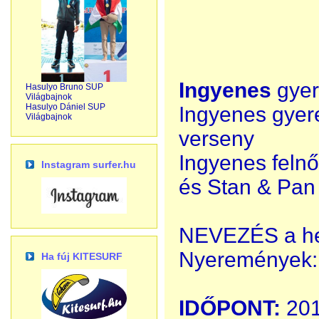
Ingyenes
gyer
Hasulyo Bruno SUP
Világbajnok
Hasulyo Dániel SUP
Ingyenes gyer
Világbajnok
verseny
Ingyenes feln
Instagram surfer.hu
és Stan & Pan
NEVEZÉS a hel
Nyeremények: o
Ha fúj KITESURF
IDŐPONT:
201