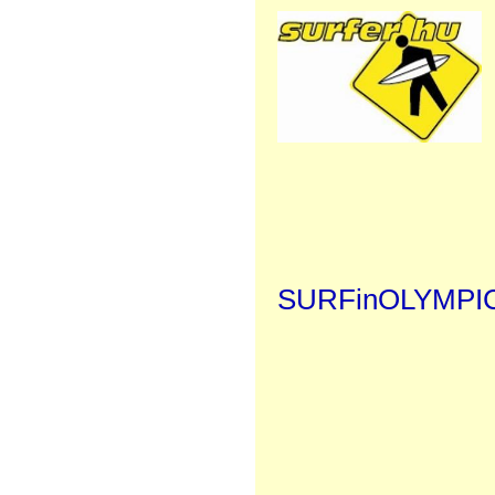
SURFinOLYMPI