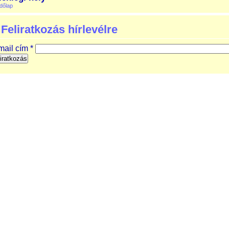
dőlap
Feliratkozás hírlevélre
mail cím
*