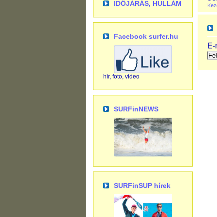
IDŐJÁRÁS, HULLÁM
Kez
Facebook surfer.hu
E-
hir, foto, video
SURFinNEWS
SURFinSUP hírek