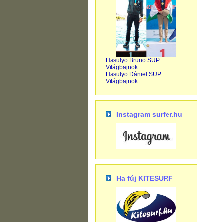
Hasulyo Bruno SUP
Világbajnok
Hasulyo Dániel SUP
Világbajnok
Instagram surfer.hu
Ha fúj KITESURF