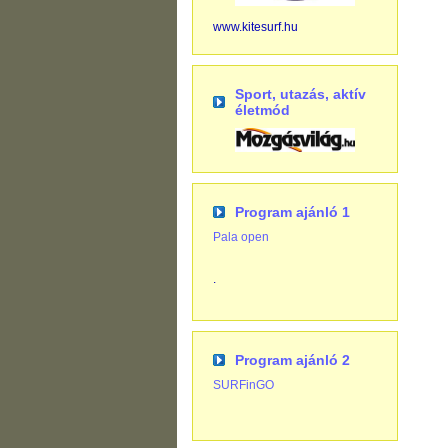
www.kitesurf.hu
Sport, utazás, aktív
életmód
Program ajánló 1
Pala open
.
Program ajánló 2
SURFinGO