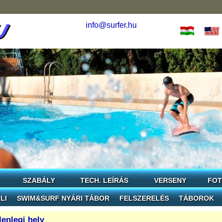
info@surfer.hu
SZABÁLY
TECH. LEÍRÁS
VERSENY
FO
LI
SWIM&SURF NYÁRI TÁBOR
FELSZERELÉS
TÁBOROK
lenlegi hely