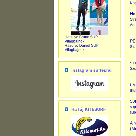
Nag
Ha
Str
Aqu
Hasulyo Bruno SUP
PÉ
Világbajnok
Hasulyo Dániel SUP
Str
Világbajnok
SI
Szé
Instagram surfer.hu
HA
(hu
SU
sup
Ha fúj KITESURF
su
A
h
(Mi