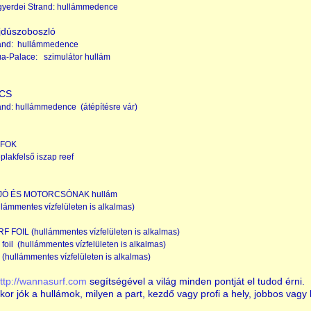
yerdei Strand: hullámmedence
jdúszoboszló
and: hullámmedence
a-Palace: szimulátor hullám
CS
and: hullámmedence (átépítésre vár)
ÓFOK
plakfelső iszap reef
JÓ ÉS MOTORCSÓNAK hullám
llámmentes vízfelületen is alkalmas)
RF FOIL
(hullámmentes vízfelületen is alkalmas)
 foil
(hullámmentes vízfelületen is alkalmas)
p
(hullámmentes vízfelületen is alkalmas)
ttp://wannasurf.com
segítségével a világ minden pontját el tudod érni.
kor jók a hullámok, milyen a part, kezdő vagy profi a hely, jobbos vagy 