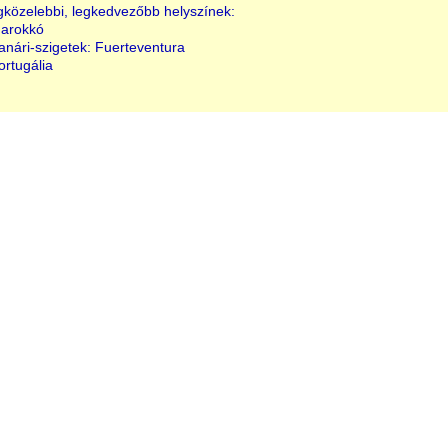
gközelebbi, legkedvezőbb helyszínek:
Marokkó
anári-szigetek: Fuerteventura
ortugália