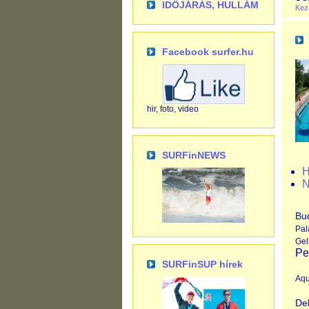
IDŐJÁRÁS, HULLÁM
Kez
Facebook surfer.hu
hir, foto, video
SURFinNEWS
H
N
Bu
Pa
Ge
Pe
SURFinSUP hírek
Aqu
De