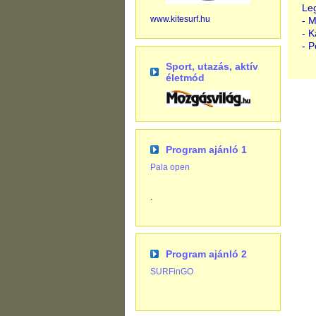
Le
www.kitesurf.hu
- 
- K
- P
Sport, utazás, aktív
életmód
Program ajánló 1
Pala open
.
Program ajánló 2
SURFinGO