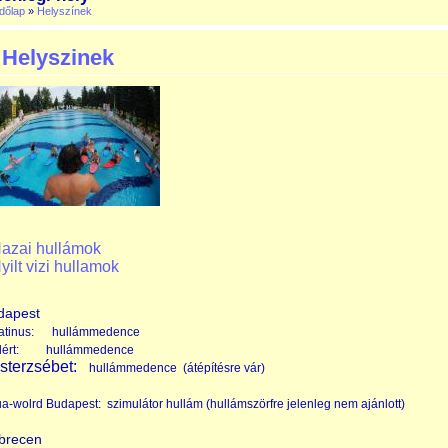
dőlap
»
Helyszínek
Helyszinek
azai hullámok
yilt vizi hullamok
dapest
latinus: hullámmedence
llért: hullámmedence
sterzsébet:
hullámmedence (átépítésre vár)
a-wolrd Budapest: szimulátor hullám (hullámszörfre jelenleg nem ajánlott)
brecen