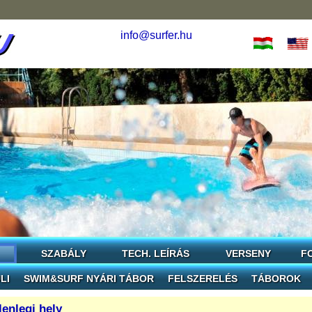
info@surfer.hu
SZABÁLY
TECH. LEÍRÁS
VERSENY
F
LI
SWIM&SURF NYÁRI TÁBOR
FELSZERELÉS
TÁBOROK
lenlegi hely