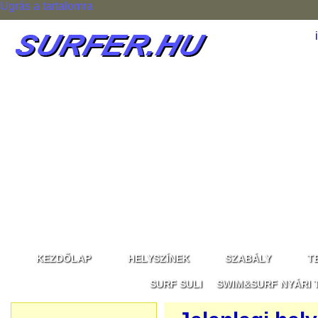
Ugrás a tartalomra
KEZDŐLAP
HELYSZÍNEK
SZABÁLY
T
SURF SULI
SWIM&SURF NYÁRI 