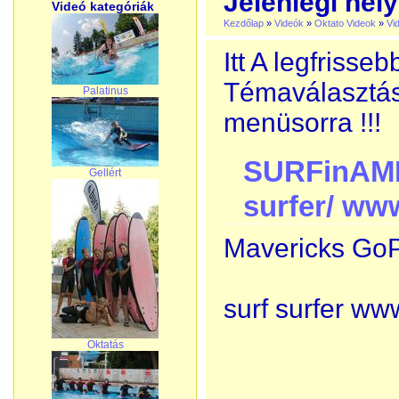
Jelenlegi hely
Videó kategóriák
Kezdőlap
»
Videók
»
Oktato Videok
»
Vi
Itt A legfrisse
Témaválasztásh
Palatinus
menüsorra !!!
SURFinAME
Gellért
surfer/ ww
Mavericks Go
surf surfer ww
Oktatás