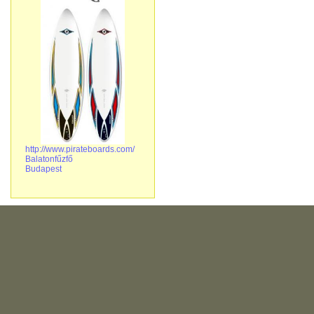
http://www.pirateboards.com/
Balatonfűzfő
Budapest