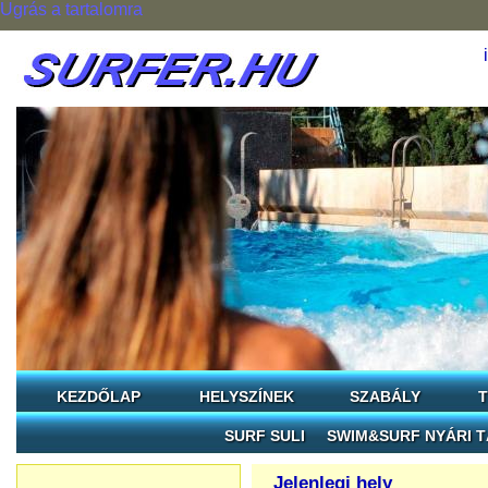
Ugrás a tartalomra
KEZDŐLAP
HELYSZÍNEK
SZABÁLY
T
SURF SULI
SWIM&SURF NYÁRI 
Jelenlegi hely