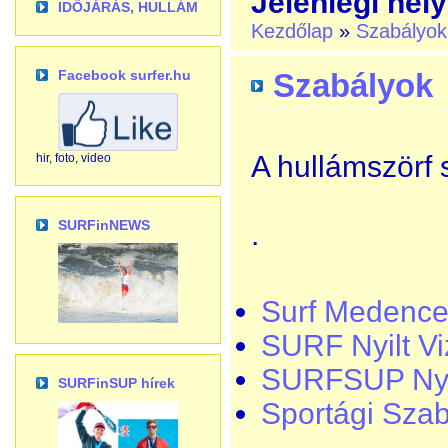
Jelenlegi hely
IDŐJÁRÁS, HULLÁM
Kezdőlap
»
Szabályok
Facebook surfer.hu
Szabályok
A hullámszörf 
hir, foto, video
SURFinNEWS
.
Surf Medenc
SURF Nyilt Vi
SURFSUP Nyil
SURFinSUP hírek
Sportági Szab