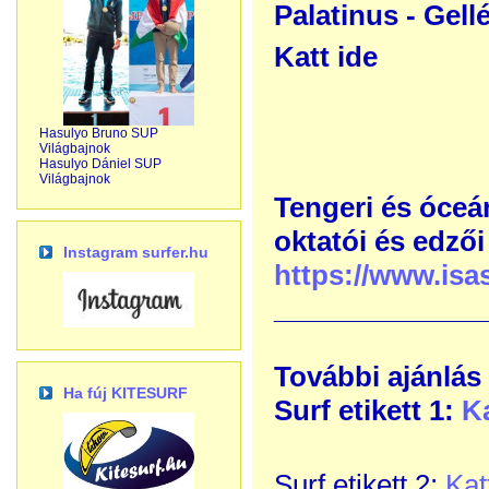
Palatinus - Gell
Katt ide
Hasulyo Bruno SUP
Világbajnok
Hasulyo Dániel SUP
Világbajnok
Tengeri és óceá
oktatói és edző
Instagram surfer.hu
https://www.isas
______________
További ajánlás
Ha fúj KITESURF
Surf etikett 1:
Ka
Surf etikett 2:
Kat