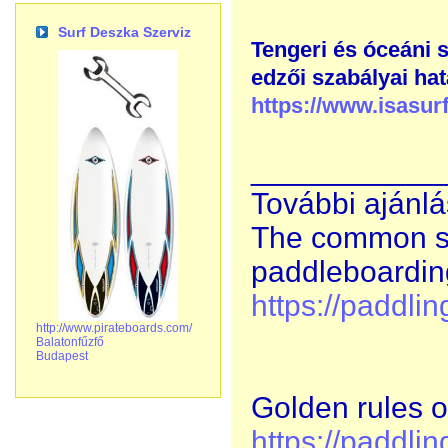
Surf Deszka Szerviz
Tengeri és óceáni s
edzői szabályai ha
https://www.isasurf
___________
További ajánlá
The common se
paddleboardin
https://paddli
http://www.pirateboards.com/
Balatonfűzfő
Budapest
Golden rules o
https://paddli