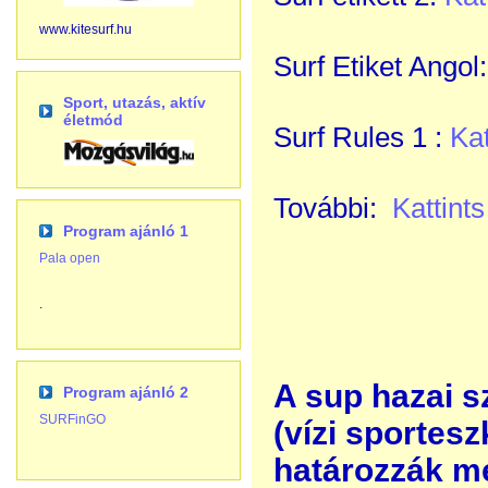
www.kitesurf.hu
Surf Etiket Angol
Sport, utazás, aktív
életmód
Surf Rules 1 :
Kat
További:
Kattint
Program ajánló 1
Pala open
.
A sup hazai s
Program ajánló 2
SURFinGO
(vízi sportes
határozzák m