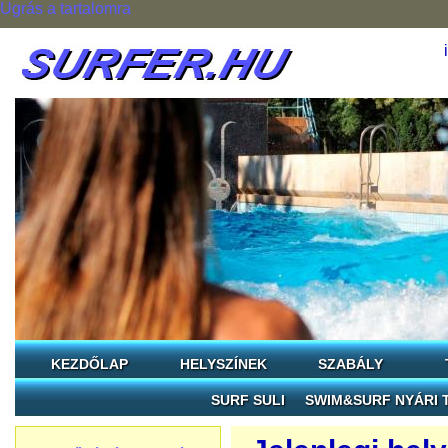
Ugrás a tartalomra
KEZDŐLAP
HELYSZÍNEK
SZABÁLY
SURF SULI
SWIM&SURF NYÁRI 