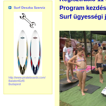
Program kezdés
Surf Deszka Szerviz
Surf ügyességi j
http://www.pirateboards.com/
Balatonfűzfő
Budapest