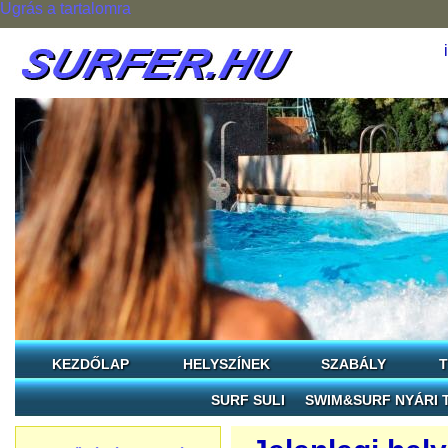
Ugrás a tartalomra
KEZDŐLAP
HELYSZÍNEK
SZABÁLY
T
SURF SULI
SWIM&SURF NYÁRI 