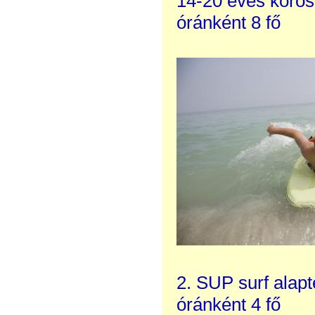
14-20 éves koros
óránként 8 fő
2. SUP surf alap
óránként 4 fő