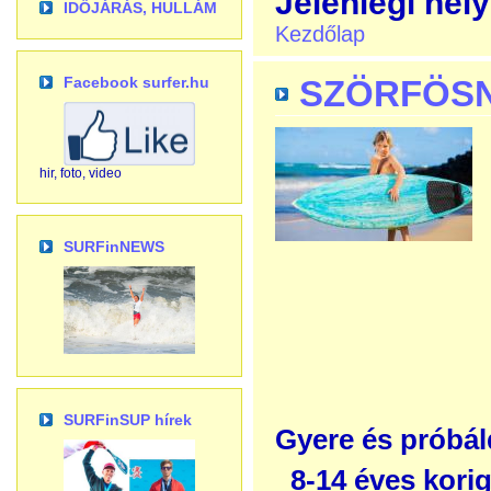
Jelenlegi hely
IDŐJÁRÁS, HULLÁM
Kezdőlap
Facebook surfer.hu
SZÖRFÖSN
hir, foto, video
SURFinNEWS
SURFinSUP hírek
Gyere és próbál
8-14 éves kori