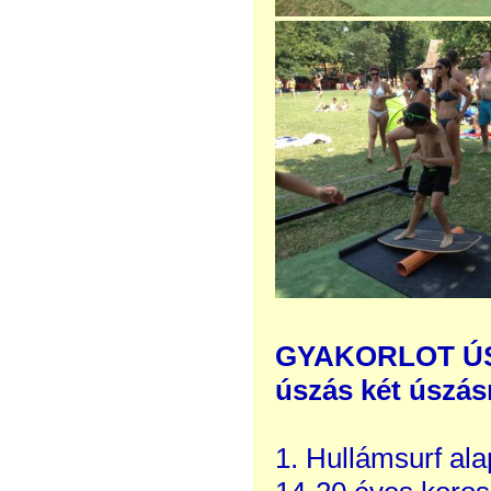
GYAKORLOT ÚS
úszás két úszá
1. Hullámsurf ala