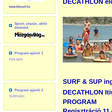
DECATHLON előtt
www.kitesurf.hu
Sport, utazás, aktív
életmód
Program ajánló 1
Pala open
.
SURF & SUP ing
Program ajánló 2
DECATHLON Itiw
SURFinGO
PROGRAM
Regisztráció 11