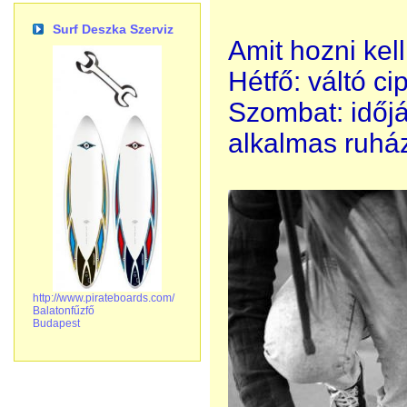
Surf Deszka Szerviz
Amit hozni kell
Hétfő: váltó ci
Szombat: időjá
alkalmas ruház
http://www.pirateboards.com/
Balatonfűzfő
Budapest