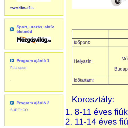
www.kitesurf.hu
Sport, utazás, aktív
életmód
Időpont:
Mó
Program ajánló 1
Helyszín:
Pala open
Budape
Időtartam:
.
Korosztály:
Program ajánló 2
8-11 éves fi
SURFinGO
11-14 éves fi