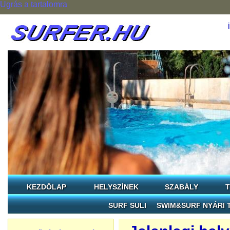
Ugrás a tartalomra
KEZDŐLAP
HELYSZÍNEK
SZABÁLY
T
SURF SULI
SWIM&SURF NYÁRI 