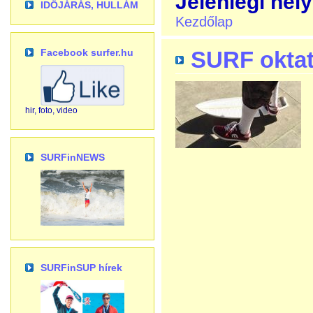
Jelenlegi hely
IDŐJÁRÁS, HULLÁM
Kezdőlap
Facebook surfer.hu
SURF oktat
hir, foto, video
SURFinNEWS
SURFinSUP hírek