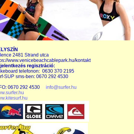
LYSZÍN
lence 2481 Strand utca
tps://www.venicebeachcablepark.hu/kontakt
jelentkezés regisztráció:
keboard telefonon: 0630 370 2195
rf-SUP sms-ben: 0670 292 4530
FO: 0670 292 4530
info@surfer.hu
w.surfer.hu
w.kitesurf.hu