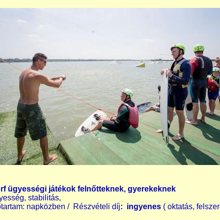
rf ügyességi játékok felnőtteknek, gyerekeknek
yesség, stabilitás,
őtartam: napközben / Részvételi díj
: ingyenes
( oktatás, felsze