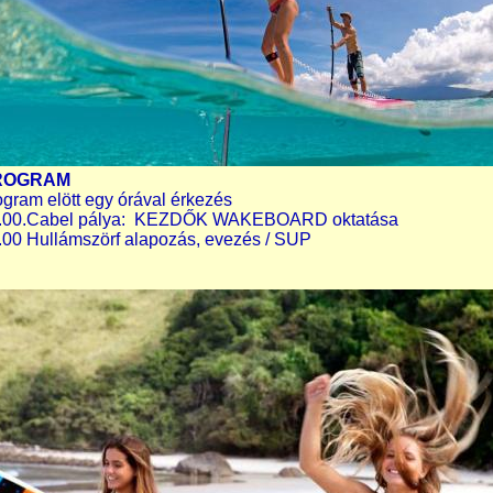
ROGRAM
ogram elött egy órával érkezés
.00.Cabel pálya: KEZDŐK WAKEBOARD oktatása
.00 Hullámszörf alapozás, evezés / SUP