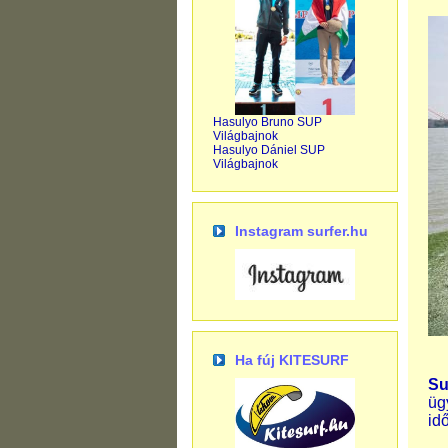
Hasulyo Bruno SUP
Világbajnok
Hasulyo Dániel SUP
Világbajnok
Instagram surfer.hu
Ha fúj KITESURF
Su
üg
id