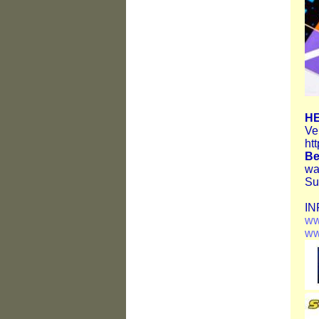
HE
Ve
ht
Be
wa
Su
IN
ww
ww