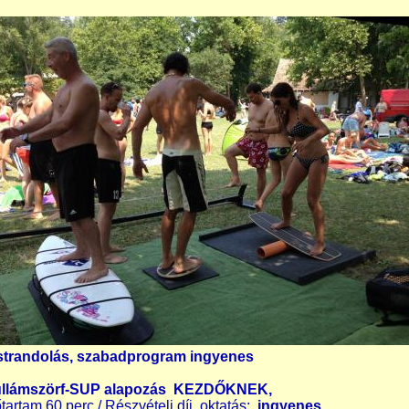
strandolás, szabadprogram ingyenes
llámszörf-SUP alapozás
KEZDŐKNEK,
őtartam 60 perc / Részvételi díj, oktatás:
ingyenes