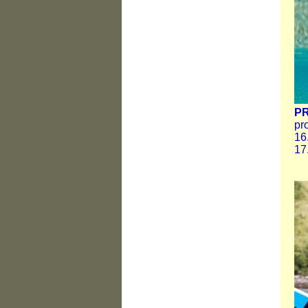
P
pr
16
17