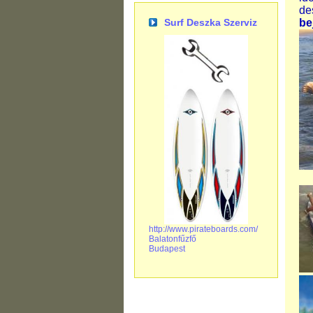
de
be
Surf Deszka Szerviz
http://www.pirateboards.com/
Balatonfűzfő
Budapest