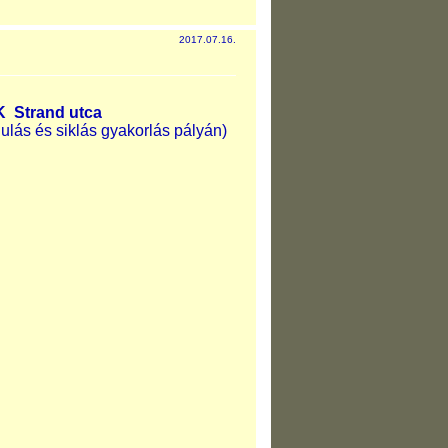
2017.07.16.
K Strand utca
s és siklás gyakorlás pályán)