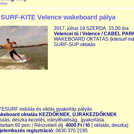
dőlap
SURF-KITE Velence wakeboard pálya
2017. július 19 SZERDA 15.00 óra
Velencei tó / Velence / CABEL PAR
WAKEBOARD OKTATÁS (kitesurf indulá
SURF-SUP oktatás
TESURF indulás és siklás gyakorlás pályán
keboard oktatás KEZDŐKNEK, ÚJRAKEZDŐKNEK
dulás, deszka kezelés, irányíthatóság, gyakorlása
őtartam 60 perc / Részvételi díj
4000 Ft / fő
( oktatás, deszka)
jelentkezés regisztráció:
0630 370 2195