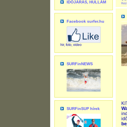
IDŐJÁRÁS, HULLÁM
Kez
Facebook surfer.hu
hir, foto, video
SURFinNEWS
KI
Wa
SURFinSUP hírek
in
id
be