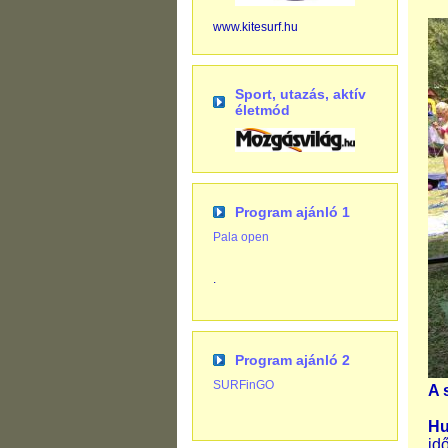
www.kitesurf.hu
Sport, utazás, aktív
életmód
Program ajánló 1
Pala open
.
Program ajánló 2
SURFinGO
A 
Hu
id