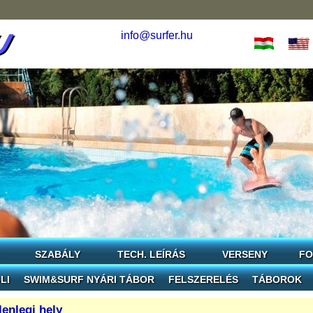
info@surfer.hu
SZABÁLY
TECH. LEÍRÁS
VERSENY
FO
LI
SWIM&SURF NYÁRI TÁBOR
FELSZERELÉS
TÁBOROK
lenlegi hely