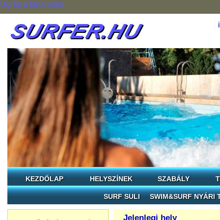
Ugrás a tartalomra
KEZDŐLAP
HELYSZÍNEK
SZABÁLY
T
SURF SULI
SWIM&SURF NYÁRI 
Jelenlegi hely