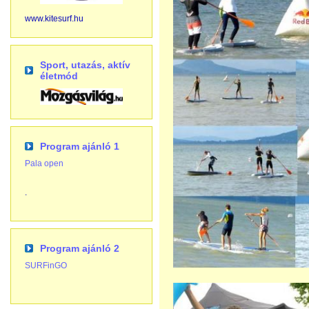
www.kitesurf.hu
Sport, utazás, aktív
életmód
Program ajánló 1
Pala open
.
Program ajánló 2
SURFinGO