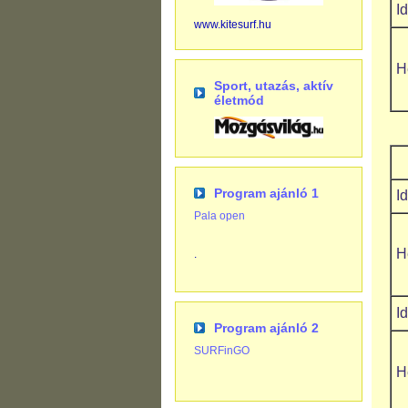
www.kitesurf.hu
H
Sport, utazás, aktív
életmód
Program ajánló 1
Pala open
H
.
Program ajánló 2
SURFinGO
H