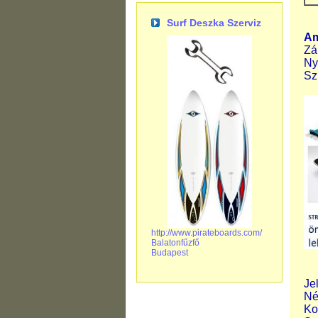
Surf Deszka Szerviz
Am
Zá
Ny
Sz
http://www.pirateboards.com/
Balatonfűzfő
Budapest
Je
Né
Ko