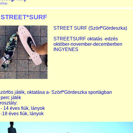
dőlap
STREET*SURF
STREET SURF (Szörf*Gördeszka)
STREETSURF oktatás -edzés
október-november-decemberben
INGYENES
szörfös játék, oktatása a- Szörf*Gördeszka sportágban
 perc játék
rosztály:
 - 14 éves fiúk, lányok
 -18 éves fiúk, lányok