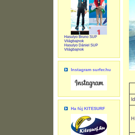
Hasulyo Bruno SUP
Világbajnok
Hasulyo Dániel SUP
Világbajnok
Instagram surfer.hu
Ha fúj KITESURF
H