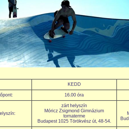
KEDD
Időpont:
16.00 óra
zárt helyszín
Móricz Zsigmond Gimnázium
elyszín:
tornaterme
Bud
Budapest 1025 Törökvész út, 48-54.