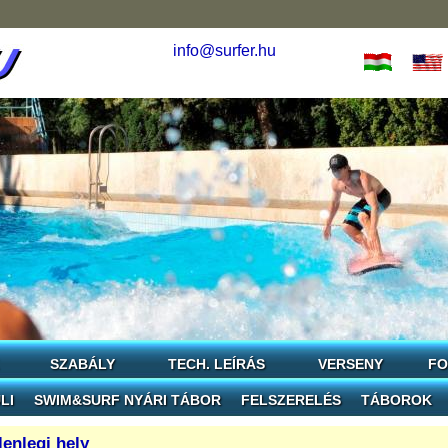
info@surfer.hu
SZABÁLY
TECH. LEÍRÁS
VERSENY
FO
LI
SWIM&SURF NYÁRI TÁBOR
FELSZERELÉS
TÁBOROK
lenlegi hely