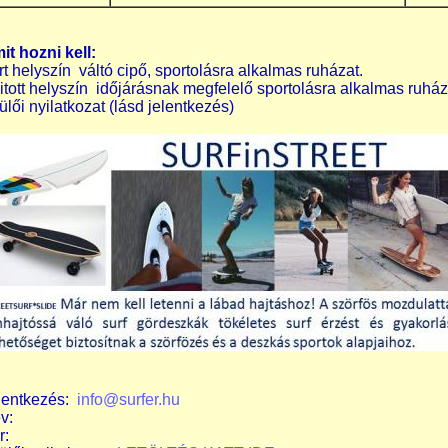
it hozni kell:
rt helyszín váltó cipő, sportolásra alkalmas ruházat.
itott helyszín időjárásnak megfelelő sportolásra alkalmas ruház
ülői nyilatkozat (lásd jelentkezés)
lentkezés:
info@surfer.hu
v:
r: