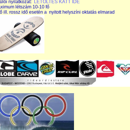
ülői nyilatkozat:
LETÖLTÉS KATT IDE
ximum létszám 10-10 fő
ő ill. rossz idő esetén a nyitott helyszíni oktatás elmarad