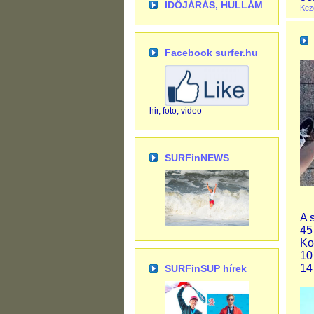
IDŐJÁRÁS, HULLÁM
Kez
Facebook surfer.hu
hir, foto, video
SURFinNEWS
A 
45
Ko
10
14
SURFinSUP hírek